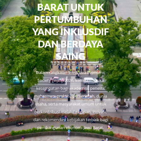
BARAT UNTUK
PERTUMBUHAN
YANG INKLUSDIF
DAN BERDAYA
SAING
Dalam rangkaian West Java Economic
Society (WJES) 2026, kembali dibuka
kesempatan bagi akademisi, peneliti,
mahasiswa, praktisi, pemerintah, dunia
usaha, serta masyarakat umum untuk
berkontribusi melalui gagasan, inovasi,
dan rekomendasi kebijakan terbaik bagi
pembangunan ekonomi Jawa Barat.