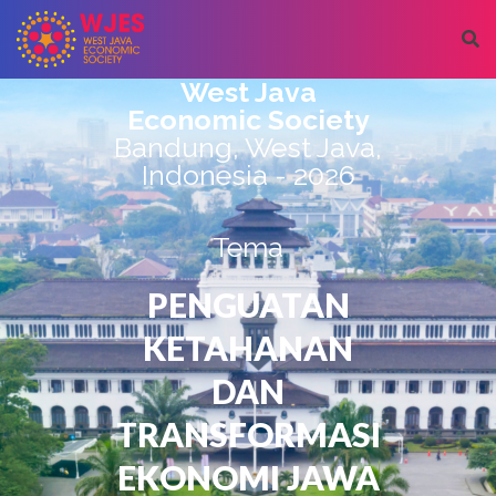
West Java
Economic Society
Bandung, West Java,
Indonesia - 2026
Tema
PENGUATAN
KETAHANAN
DAN
TRANSFORMASI
EKONOMI JAWA